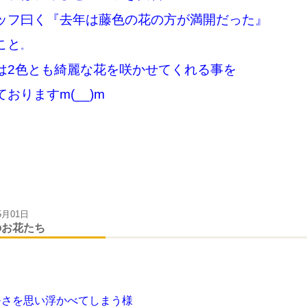
ッフ曰く『去年は藤色の花の方が満開だった』
こと
。
は2色とも綺麗な花を咲かせてくれる事を
おりますm(__)m
5月01日
のお花たち
暑さを
思い浮かべてしまう様