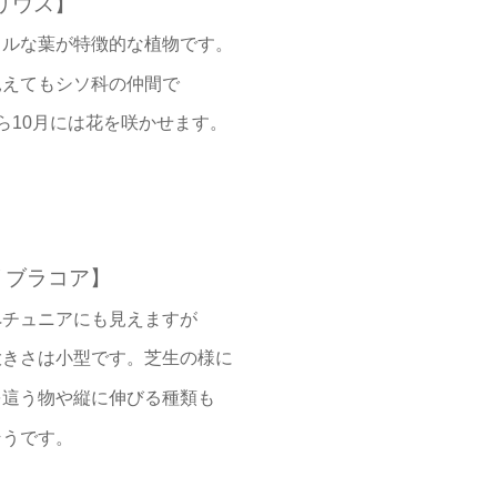
リウス】
フルな葉が特徴的な植物です。
見えてもシソ科の仲間で
ら10月
には花を咲かせます。
リブラコア】
ペチュニアにも見えますが
大きさは
小型です。芝生の様に
を這う物や
縦に伸びる種類も
そうです。