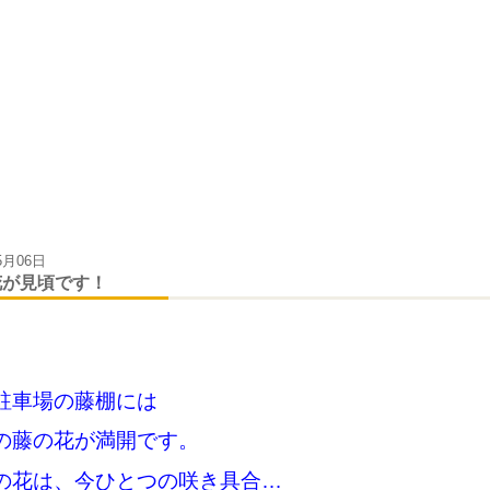
5月06日
花が見頃です！
駐車場の藤棚には
の藤の花が
満開です。
の花は、今ひとつの咲き具合…