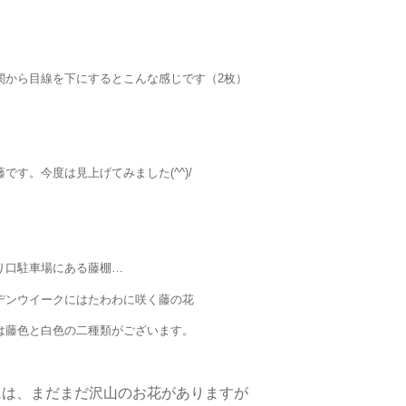
関から目線を下にするとこんな感じです（2枚
）
です。今度は見上げてみました(^^)/
り口駐車場にある藤棚…
デンウイークにはたわわに咲く藤の花
は藤色と白色の二種類がございます。
には、まだまだ沢山のお花がありますが